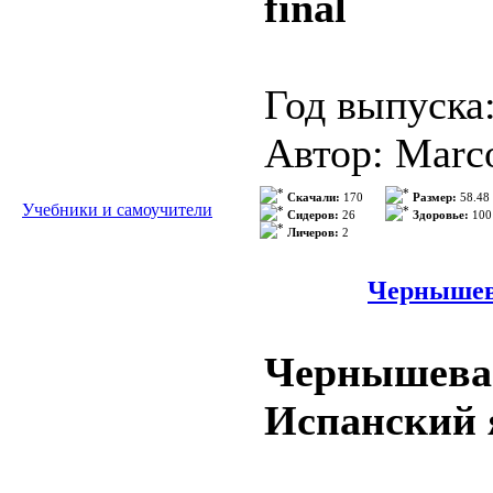
final
Год выпуска
Автор: Marco
Жанр: УМК
Скачали:
170
Размер:
58.48
Учебники и самоучители
Сидеров:
26
Здоровье:
100
Личеров:
2
Издательство
ISBN: 978-8
Чернышева
Формат: PD
Чернышева В
Качество: О
Испанский 
Количество 
Уровень: ad