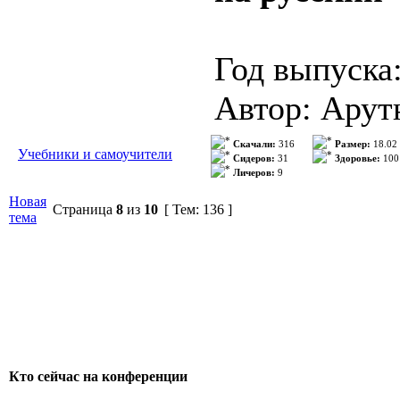
Описание: К
лексикологи
Год выпуска
Подробнее
Автор: Арут
Издательств
Скачали:
316
Размер:
18.02
Учебники и самоучители
Сидеров:
31
Здоровье:
100
Личеров:
9
Серия: Для 
Новая
Страница
8
из
10
[ Тем: 136 ]
ISBN:50600
тема
Формат: tif, 
Качество: О
Количество 
Кто сейчас на конференции