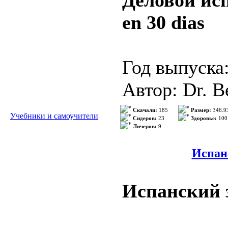
Деловой исп
ISBN: 97884
Spanish of La
en 30 dias
Формат: PD
Качество: О
Год выпуска
Количество 
Автор: Dr. B
Категория: 
Скачали:
185
Размер:
346.9
Учебники и самоучители
Описание: A
Сидеров:
23
Здоровье:
100
Личеров:
9
Издательство
temática dise
Munchen
Испанс
en distintos 
Формат: mp3
Pone al alcan
Испанский з
Качество: 44
como lengua.