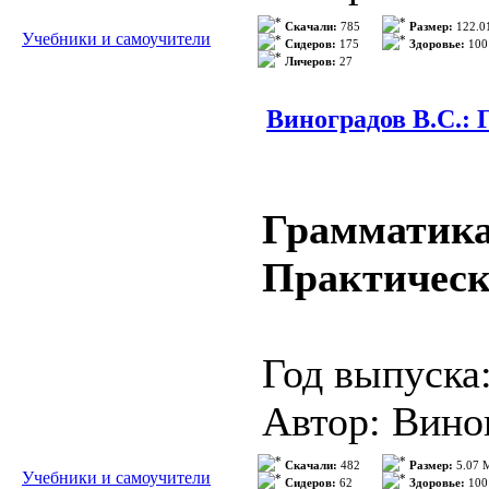
Формат ауди
Жанр: учебн
Скачали:
785
Размер:
122.0
Учебники и самоучители
Сидеров:
175
Здоровье:
100
Качество ауд
Личеров:
27
Издательств
...
>>> Подр
Язык: испан
Виноградов В.С.:
ISBN: 97884
Формат: PD
Грамматика
Качество: О
Практическ
Количество 
Год выпуска
Описание: Re
Автор: Вино
cuestiones es
Жанр: учебн
Скачали:
482
Размер:
5.07 
Учебники и самоучители
Сидеров:
62
Здоровье:
100