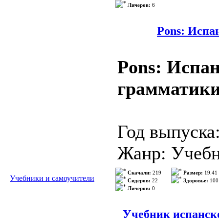
nivel A1 hast
Личеров:
6
Издательств
Organizado en
ISBN: 5-801
Pons: Испа
la teoría con 
Формат: DO
Pons: Испа
Количество 
грамматик
Описание: К
Год выпуска
студентов о
Жанр: Учебн
различных у
Издательств
Скачали:
219
Размер:
19.41
Учебники и самоучители
специализир
Сидеров:
22
Здоровье:
100
Личеров:
0
ISBN: 978-5
>>> Подроб
Формат: PD
Учебник испанско