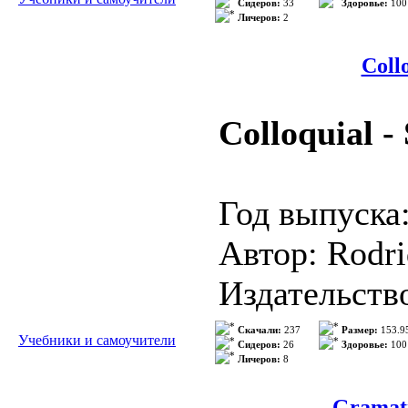
Предлагает 
Сидеров:
33
Здоровье:
100
Личеров:
2
ISBN: 5-17-
многообразн
Формат: Dj
Coll
>>> Подроб
Качество: о
Colloquial -
Количество 
Год выпуска
Описание:
Автор: Rodr
"Испанский я
Издательство
интенсивный
Серия: Collo
Скачали:
237
Размер:
153.9
Учебники и самоучители
испанский я
Сидеров:
26
Здоровье:
100
Личеров:
8
Формат: PD
сроки...
>>>
Gramati