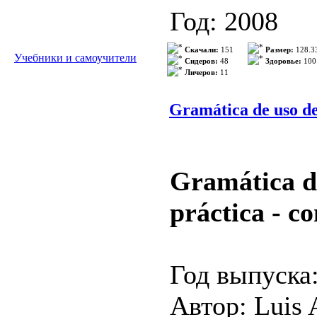
Год: 2008
Этот занима
Издательство
Скачали:
151
Размер:
128.3
Учебники и самоучители
испанского я
Сидеров:
48
Здоровье:
100
Личеров:
11
ISBN: 97804
начинающих,
Жанр: учебн
Gramática de uso del
кто хочет ос
Блог пособи
Формат: PD
Gramática de
Качество: e
práctica - c
компьютерно
Количество 
Год выпуска
Язык: испан
Автор: Luis 