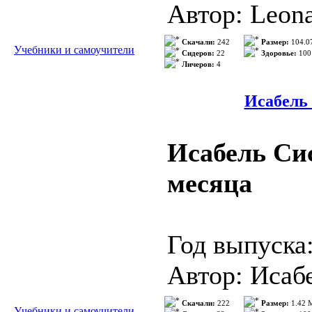
(нефилологи
Автор: Leon
университет
Жанр: учебн
Скачали:
242
Размер:
104.0
Учебники и самоучители
Сидеров:
22
Здоровье:
100
>>> Подроб
Личеров:
4
Издательств
ISBN: 85-76
Исабель 
Язык учебни
Исабель Сис
Формат: PD
месяца
Качество: О
Количество 
Год выпуска
Автор: Исаб
Описание: Г
Издательств
Скачали:
222
Размер:
1.42 
Учебники и самоучители