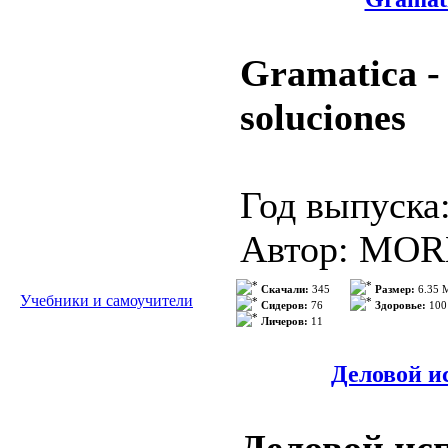
Количество 
Качество ауд
Gramatica -
Качество тек
soluciones
компьютерно
Год выпуска
Описание:
Автор: MO
Do you know 
HERNANDE
Скачали:
345
Размер:
6.35 
Учебники и самоучители
and want to g
Сидеров:
76
Здоровье:
100
Личеров:
11
Жанр: сборн
planning a vi
Издательст
Деловой ис
brush up you
Серия: Espan
work, or are 