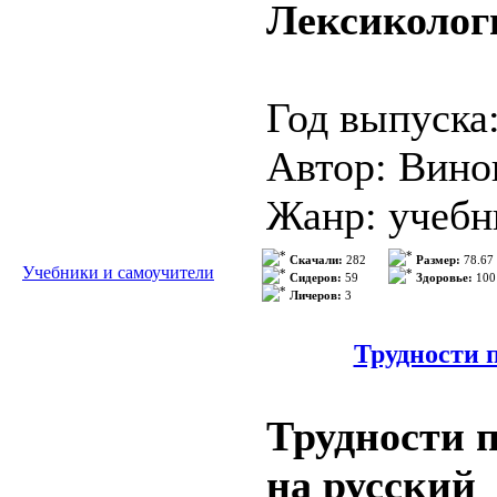
Лексиколог
Количество 
Год выпуска
Описание: У
Автор: Вино
решение дво
Жанр: учебн
испанским я
Издательств
Скачали:
282
Размер:
78.67
Учебники и самоучители
Подробнее
Сидеров:
59
Здоровье:
100
Личеров:
3
ISBN: 5-06-
Формат: PD
Трудности п
Качество: О
Трудности п
Количество 
на русский