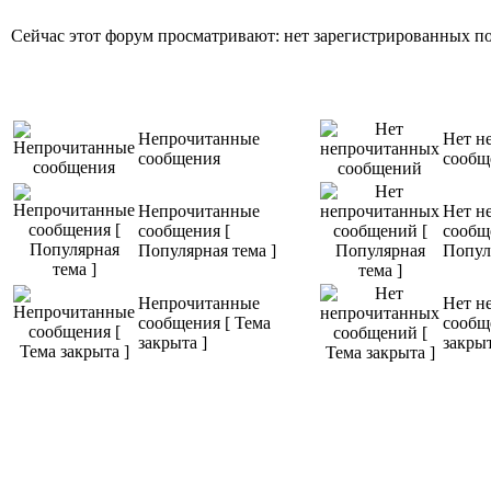
Описание: К
Сейчас этот форум просматривают: нет зарегистрированных пол
переводу с и
Особое вним
Непрочитанные
Нет н
сообщения
сообщ
Непрочитанные
Нет н
сообщения [
сообщ
Популярная тема ]
Попул
Непрочитанные
Нет н
сообщения [ Тема
сообщ
закрыта ]
закрыт