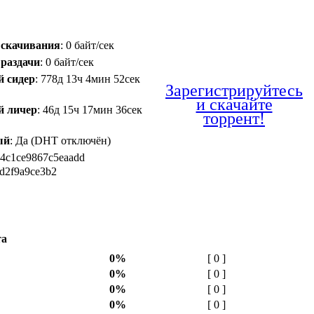
 скачивания
: 0 байт/сек
 раздачи
: 0 байт/сек
й сидер
: 778д 13ч 4мин 52сек
Зарегистрируйтесь
и скачайте
й личер
: 46д 15ч 17мин 36сек
торрент!
ый
: Да (DHT отключён)
e4c1ce9867c5eaadd
d2f9a9ce3b2
та
0%
[ 0 ]
0%
[ 0 ]
0%
[ 0 ]
0%
[ 0 ]