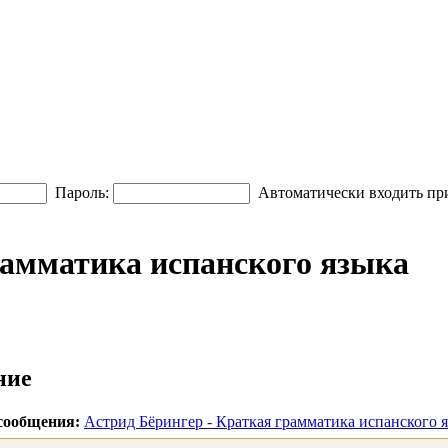
Пароль:
Автоматически входить пр
рамматика испанского языка
ние
сообщения:
Астрид Бёрингер - Краткая грамматика испанского 