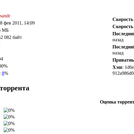
sandr
Скорость
18 фев 2011, 14:09
Скорость
15 МБ
Последни
52 082 байт
назад
7
Последни
назад
04
Приватн
100%
Хэш
: 1d6
:
8
%
912a986d0
торрента
Оценка торрен