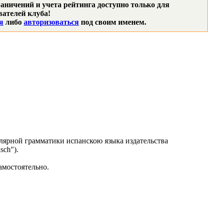
аничений и учета рейтинга доступно только для
ателей клуба!
я
либо
авторизоваться
под своим именем.
лярной грамматики испанскою языка издательства
sch").
амостоятельно.