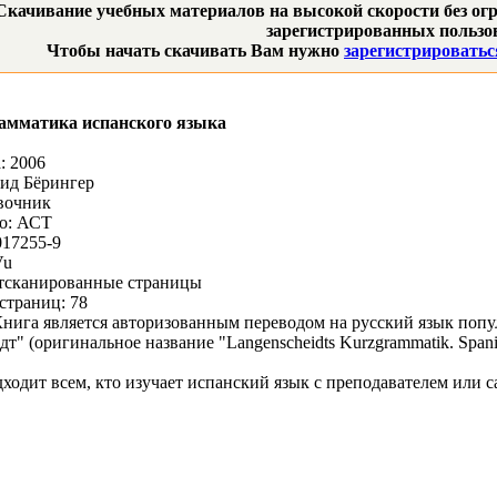
Скачивание учебных материалов на высокой скорости без огр
зарегистрированных пользов
Чтобы начать скачивать Вам нужно
зарегистрироватьс
амматика испанского языка
: 2006
ид Бёрингер
вочник
во: АСТ
017255-9
Vu
Отсканированные страницы
страниц: 78
нига является авторизованным переводом на русский язык попу
т" (оригинальное название "Langenscheidts Kurzgrammatik. Spani
ходит всем, кто изучает испанский язык с преподавателем или с