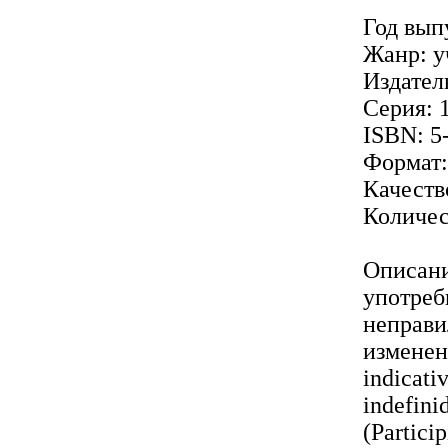
Год вып
Жанр: у
Издател
Серия: 
ISBN: 5
Формат
Качеств
Количес
Описани
употреб
неправи
изменен
indicati
indefin
(Partici