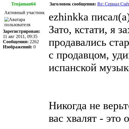
Trujaman64
Заголовок сообщения:
Re: Сериал Cué
Активный участник
ezhinkka писал(а)
Зато, кстати, я з
Зарегистрирован:
11 авг 2011, 09:35
продавались ста
Сообщения:
2262
Изображений:
0
с продавцом, уди
испанской музыке
Никогда не верь
вас хвалят - это