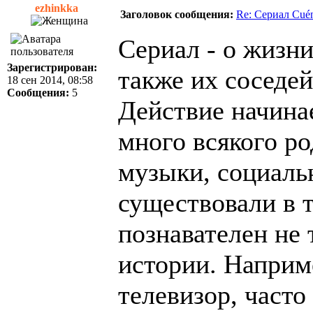
ezhinkka
Заголовок сообщения:
Re: Сериал Cué
Сериал - о жизни
Зарегистрирован:
также их соседей
18 сен 2014, 08:58
Сообщения:
5
Действие начинае
много всякого ро
музыки, социаль
существовали в т
познавателен не то
истории. Наприме
телевизор, часто