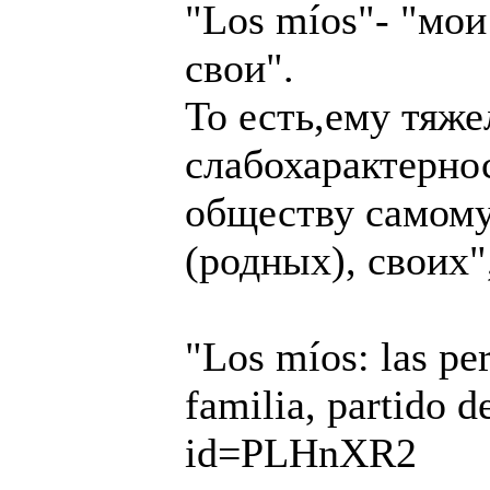
"Los míos"- "мои
свои".
То есть,ему тяж
слабохарактерно
обществу самому 
(родных), своих"
"Los míos: las pe
familia, partido d
id=PLHnXR2