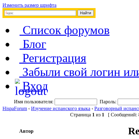
Изменить размер шрифта
Список форумов
Блог
Регистрация
Забыли свой логин ил
Вход
Имя пользователя:
Пароль:
HispaForum
‹
Изучение испанского языка
‹
Разговорный испанс
Страница
1
из
1
[ Сообщений: 8
Re
Автор