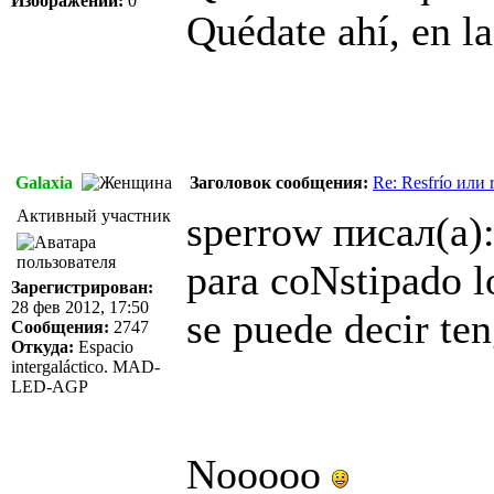
Изображений:
0
Quédate ahí, en la
Galaxia
Заголовок сообщения:
Re: Resfrío или r
Активный участник
sperrow писал(а)
para coNstipado lo
Зарегистрирован:
28 фев 2012, 17:50
se puede decir ten
Сообщения:
2747
Откуда:
Espacio
intergaláctico. MAD-
LED-AGP
Nooooo