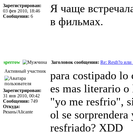
Я чаще встречала
Зарегистрирован:
03 фев 2010, 18:46
Сообщения:
6
в фильмах.
sperrow
Заголовок сообщения:
Re: Resfr?o или 
Активный участник
para costipado lo 
es mas literario o
Зарегистрирован:
31 янв 2010, 00:42
"yo me resfrio", s
Сообщения:
749
Откуда:
ol se sorprendera 
Рязань/Alicante
resfriado? XDD