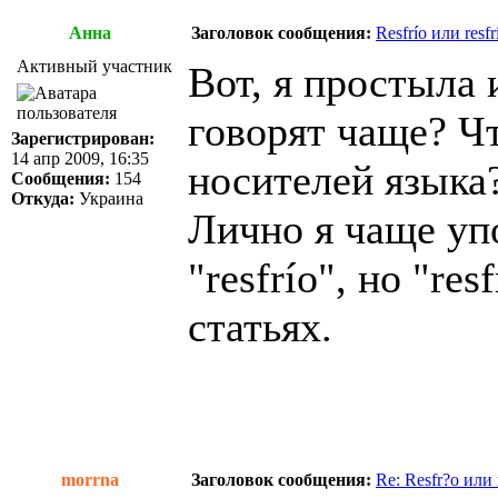
Анна
Заголовок сообщения:
Resfrío или resfr
Активный участник
Вот, я простыла 
говорят чаще? Ч
Зарегистрирован:
14 апр 2009, 16:35
носителей языка
Сообщения:
154
Откуда:
Украина
Лично я чаще уп
"resfrío", но "re
статьях.
morrna
Заголовок сообщения:
Re: Resfr?o или 