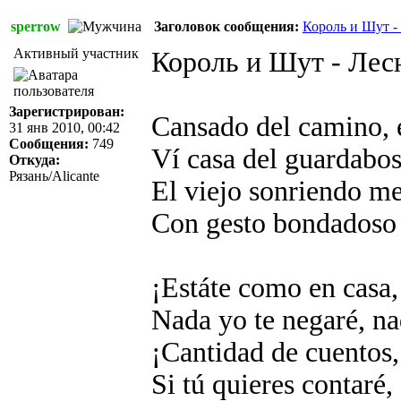
sperrow
Заголовок сообщения:
Король и Шут -
Активный участник
Король и Шут - Лесн
Зарегистрирован:
Cansado del camino, 
31 янв 2010, 00:42
Сообщения:
749
Ví casa del guardabos
Откуда:
Рязань/Alicante
El viejo sonriendo me
Con gesto bondadoso 
¡Estáte como en casa,
Nada yo te negaré, na
¡Cantidad de cuentos, 
Si tú quieres contaré, 