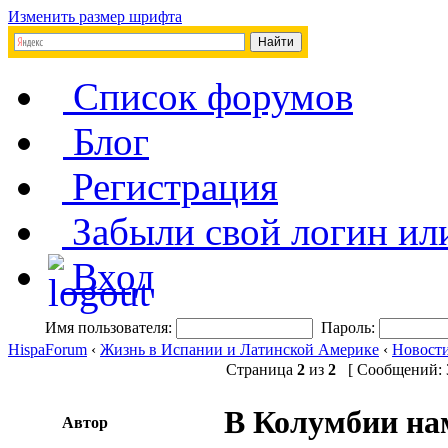
Изменить размер шрифта
Список форумов
Блог
Регистрация
Забыли свой логин ил
Вход
Имя пользователя:
Пароль:
HispaForum
‹
Жизнь в Испании и Латинской Америке
‹
Новост
Страница
2
из
2
[ Сообщений: 3
В Колумбии нам
Автор