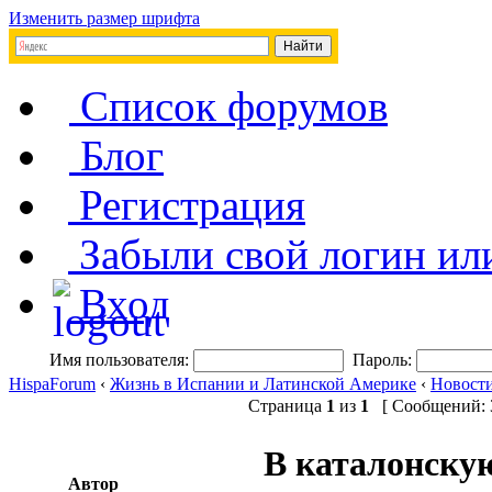
Изменить размер шрифта
Список форумов
Блог
Регистрация
Забыли свой логин ил
Вход
Имя пользователя:
Пароль:
HispaForum
‹
Жизнь в Испании и Латинской Америке
‹
Новост
Страница
1
из
1
[ Сообщений: 3
В каталонску
Автор