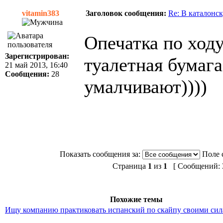
vitamin383
Заголовок сообщения:
Re: В каталонс
Опечатка по ход
Зарегистрирован:
туалетная бумаг
21 май 2013, 16:40
Сообщения:
28
умалчивают))))
Показать сообщения за:
Поле 
Страница
1
из
1
[ Сообщений: 3
Похожие темы
Ищу компанию практиковать испанский по скайпу своими сил