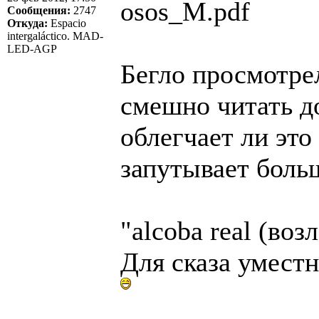
osos_M.pdf
Сообщения:
2747
Откуда:
Espacio
intergaláctico. MAD-
LED-AGP
Бегло просмотрел
смешно читать д
облегчает ли эт
запутывает бол
"alcoba real (воз
Для сказа умест