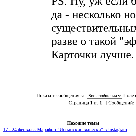
PS. Ну, уж если
да - несколько н
существительных
разве о такой "э
Карточки лучше.
Показать сообщения за:
Поле 
Страница
1
из
1
[ Сообщений: 1
Похожие темы
17 - 24 ферваля: Марафон "Испанские вывески" в Instagram