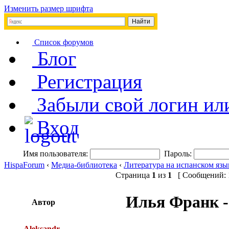
Изменить размер шрифта
Список форумов
Блог
Регистрация
Забыли свой логин ил
Вход
Имя пользователя:
Пароль:
HispaForum
‹
Медиа-библиотека
‹
Литература на испанском язы
Страница
1
из
1
[ Сообщений: 1
Илья Франк -
Автор
Aleksandr