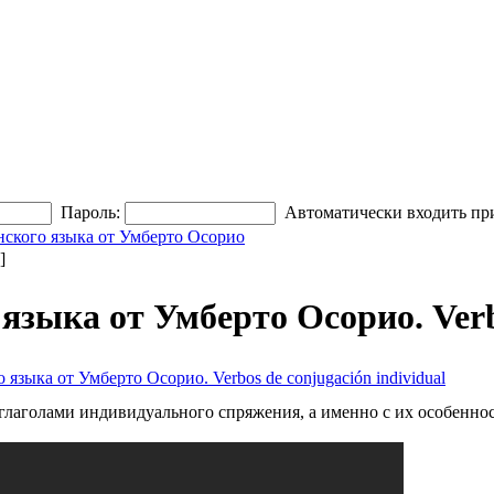
Пароль:
Автоматически входить пр
нского языка от Умберто Осорио
]
языка от Умберто Осорио. Verbo
 языка от Умберто Осорио. Verbos de conjugación individual
 глаголами индивидуального спряжения, а именно с их особенн