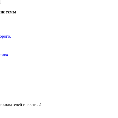
]
ие темы
орого.
ника
ьзователей и гости: 2