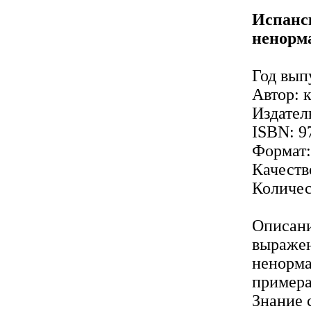
Испанск
ненорм
Год вып
Автор: 
Издател
ISBN: 9
Формат
Качеств
Количес
Описани
выражен
ненорма
примера
Знание 