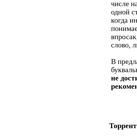
числе н
одной с
когда и
понимае
впросак
слово, 
В предл
букваль
не дост
рекоме
Торрент