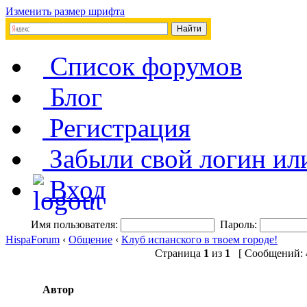
Изменить размер шрифта
Список форумов
Блог
Регистрация
Забыли свой логин ил
Вход
Имя пользователя:
Пароль:
HispaForum
‹
Общение
‹
Клуб испанского в твоем городе!
Страница
1
из
1
[ Сообщений: 4
Автор