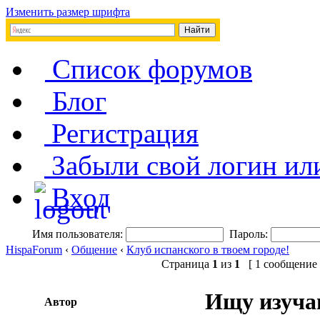
Изменить размер шрифта
Список форумов
Блог
Регистрация
Забыли свой логин ил
Вход
Имя пользователя:
Пароль:
HispaForum
‹
Общение
‹
Клуб испанского в твоем городе!
Страница
1
из
1
[ 1 сообщение 
Ищу изуча
Автор