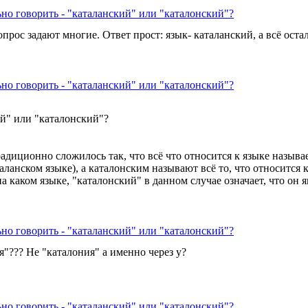
ьно говорить - "каталанский" или "каталонский"?
ос задают многие. Ответ прост: язык- каталанский, а всё остал
ьно говорить - "каталанский" или "каталонский"?
ий" или "каталонский"?
радиционно сложилось так, что всё что относится к языке назыв
таланском языке), а каталонским называют всё то, что относится
на каком языке, "каталонский" в данном случае означает, что о
ьно говорить - "каталанский" или "каталонский"?
"??? Не "каталония" а именно через у?
ьно говорить - "каталанский" или "каталонский"?