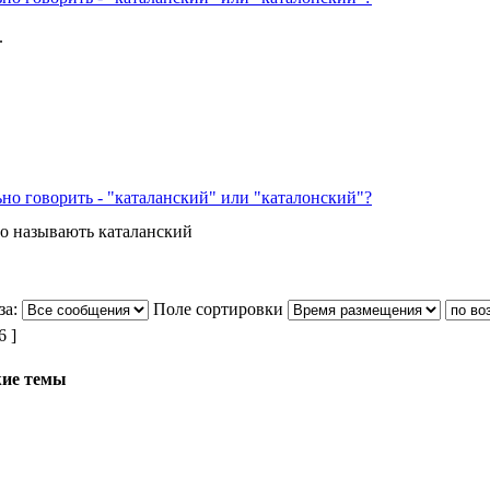
.
ьно говорить - "каталанский" или "каталонский"?
го называють каталанский
за:
Поле сортировки
 ]
ие темы