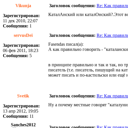
Vikunja
Заголовок сообщения:
Re: Как правил
КаталАнский или каталОнский?.Этот вопр
Зарегистрирован:
11 дек 2010, 22:07
Сообщения:
1
servusDei
Заголовок сообщения:
Re: Как правил
Fasendas писал(а):
Зарегистрирован:
А как правильно говорить - "каталанск
06 фев 2011, 18:23
Сообщения:
5
в принципе правильно и так и так, но т
писатель (т.е. писатель, пишущий на ка
может писать и по-кастильски или ещё 
Svetik
Заголовок сообщения:
Re: Как правил
Ну а почему местные говорят "каталуния
Зарегистрирован:
13 апр 2012, 19:05
Сообщения:
11
Sanches2012
Заголовок сообщения:
Re: Как правил