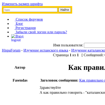
Изменить размер шрифта
Список форумов
Блог
Регистрация
Забыли свой логин или пароль?
Вход
Имя пользователя:
HispaForum
‹
Изучение испанского языка
‹
Изучение каталанско
Страница
1
из
1
[ Сообщений: 6
Как прави
Автор
Fasendas
Заголовок сообщения:
Как правильно 
Здравствуйте
А как правильно говорить - "каталанск