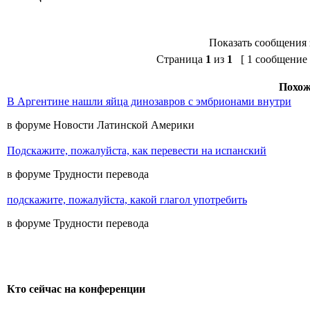
Показать сообщения 
Страница
1
из
1
[ 1 сообщение 
Похож
В Аргентине нашли яйца динозавров с эмбрионами внутри
в форуме Новости Латинской Америки
Подскажите, пожалуйста, как перевести на испанский
в форуме Трудности перевода
подскажите, пожалуйста, какой глагол употребить
в форуме Трудности перевода
Кто сейчас на конференции