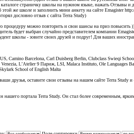
в каталоге страничку школы на нужном языке, нажать Отзывы и д
об этой же школе и заполнить мини анкету на сайте Emagister
http
торял дословно отзыв с сайта Terra Study)
то процедуру можно повторить и свои шансы на приз повысить )
итель будет выбран случайно представителем компании Emagiste
удент школы - зовите своих друзей и подруг! Для ваших иностра
, Camino Barcelona, Carl Duisberg Berlin, Clubclass Swieqi School
tuto Venezia, L’Atelier 9 Париж, LSI, Malaca Instituto, Ole Language
Skylark School of English Malta
ваши друзья, оставите свои отзывы на нашем сайте Terra Study 
н нашего портала Terra Study. Он стал более современным, ярки
за:
Поле сортировки