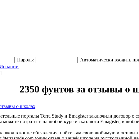
Пароль:
Автоматически входить пр
 Испании
]
2350 фунтов за отзывы о 
 отзывы о школах
тельные порталы Terra Study и Emagister заключили договор о 
можете потратить на любой курс из каталога Emagister, в любой
к школ в конце объявления, найти там свою любимую и оставить
p://terrastudy.com
(один отзыв о вашей школе на русскоязычной час