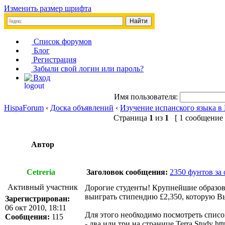
Изменить размер шрифта
Список форумов
Блог
Регистрация
Забыли свой логин или пароль?
Вход
Имя пользователя:
HispaForum
‹
Доска объявлений
‹
Изучение испанского языка в
Страница
1
из
1
[ 1 сообщение 
Автор
Cetreria
Заголовок сообщения:
2350 фунтов за
Активный участник
Дорогие студенты! Крупнейшие образова
выиграть стипендию £2,350, которую Вы 
Зарегистрирован:
06 окт 2010, 18:11
Для этого необходимо посмотреть списо
Сообщения:
115
- два или три на странице Terra Study
htt