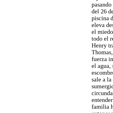
pasando 
del 26 d
piscina 
eleva de
el miedo
todo el r
Henry tr
Thomas, 
fuerza i
el agua,
escombro
sale a l
sumergid
circunda
entender
familia 