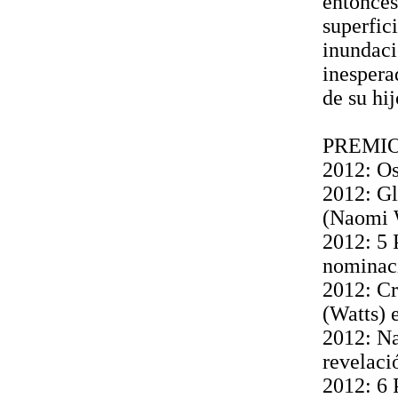
entonces
superfic
inundaci
inespera
de su hij
PREMI
2012: Os
2012: Gl
(Naomi 
2012: 5 
nominac
2012: Cr
(Watts) 
2012: Na
revelaci
2012: 6 