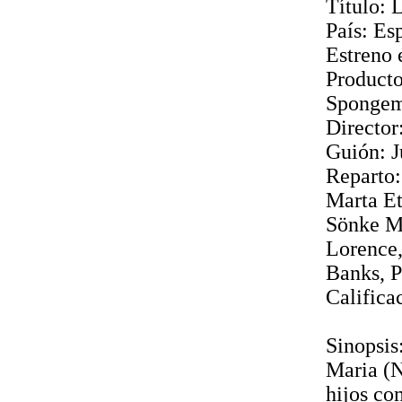
Título: 
País: E
Estreno 
Producto
Spongem
Director
Guión: J
Reparto
Marta Et
Sönke Mö
Lorence,
Banks, P
Califica
Sinopsis
Maria (N
hijos co