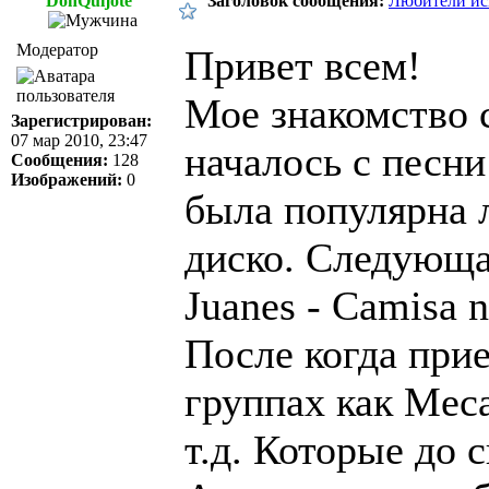
DonQuijote
Заголовок сообщения:
Любители ис
Модератор
Привет всем!
Мое знакомство 
Зарегистрирован:
07 мар 2010, 23:47
началось с песни
Сообщения:
128
Изображений:
0
была популярна л
диско. Следующа
Juanes - Camisa n
После когда прие
группах как Meca
т.д. Которые до