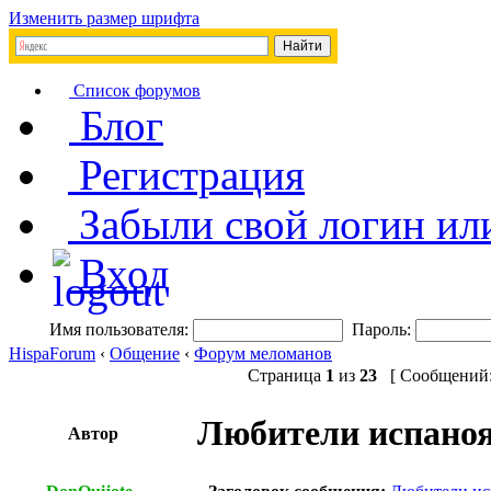
Изменить размер шрифта
Список форумов
Блог
Регистрация
Забыли свой логин ил
Вход
Имя пользователя:
Пароль:
HispaForum
‹
Общение
‹
Форум меломанов
Страница
1
из
23
[ Сообщений: 
Любители испаноя
Автор