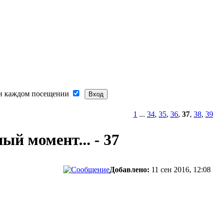
и каждом посещении
1
...
34
,
35
,
36
,
37
,
38
,
39
ый момент... - 37
Добавлено:
11 сен 2016, 12:08