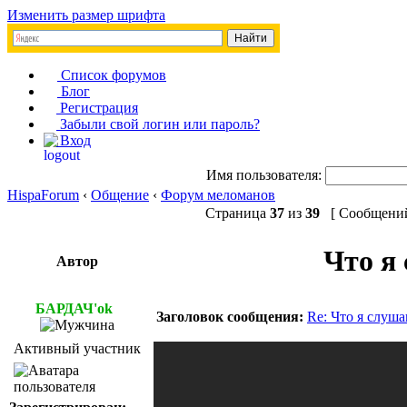
Изменить размер шрифта
Список форумов
Блог
Регистрация
Забыли свой логин или пароль?
Вход
Имя пользователя:
HispaForum
‹
Общение
‹
Форум меломанов
Страница
37
из
39
[ Сообщений:
Что я 
Автор
БАРДАЧ'ok
Заголовок сообщения:
Re: Что я слуша
Активный участник